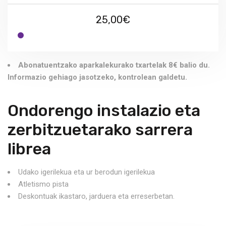
25,00€
Abonatuentzako aparkalekurako txartelak 8€ balio du.
Informazio gehiago jasotzeko, kontrolean galdetu.
Ondorengo instalazio eta
zerbitzuetarako sarrera
librea
Udako igerilekua eta ur berodun igerilekua
Atletismo pista
Deskontuak ikastaro, jarduera eta erreserbetan.