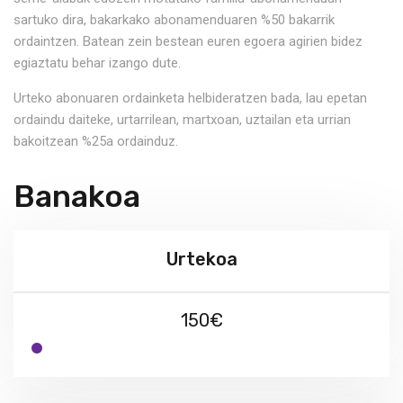
sartuko dira, bakarkako abonamenduaren %50 bakarrik
ordaintzen. Batean zein bestean euren egoera agirien bidez
egiaztatu behar izango dute.
Urteko abonuaren ordainketa helbideratzen bada, lau epetan
ordaindu daiteke, urtarrilean, martxoan, uztailan eta urrian
bakoitzean %25a ordainduz.
Banakoa
Urtekoa
150€