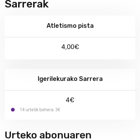
Sarrerak
Atletismo pista
4,00€
Igerilekurako Sarrera
4€
14 urtetik behera: 3€
Urteko abonuaren