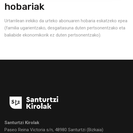
hobariak
Urtarrilean irekiko da urteko abonuaren hobaria eskatzeko epea
(familia ugarientzako, desgaitasuna duten pertsonentzako eta
baliabide ekonomikorik ez duten pertsonentzako).
Santurtzi Kirolak
Paseo Reina Victoria s/n, 48980 Santurtzi
(Bizkaia)