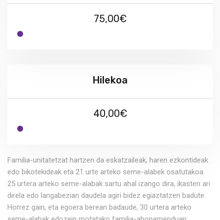
75,00€
Hilekoa
40,00€
Familia-unitatetzat hartzen da eskatzaileak, haren ezkontideak
edo bikotekideak eta 21 urte arteko seme-alabek osatutakoa.
25 urtera arteko seme-alabak sartu ahal izango dira, ikasten ari
direla edo langabezian daudela agiri bidez egiaztatzen badute.
Horrez gain, eta egoera berean badaude, 30 urtera arteko
seme-alabak edozein motatako familia-abonamenduan