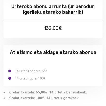
Urteroko abonu arrunta (ur berodun
igerilekuetarako bakarrik)
132,00€
Atletismo eta aldageletarako abonua
14 urtetik behera: 65€
14 urtetik gora: 100€
Kirolari txartela: 65,00€ 14 urtetik beherakoak.
Kirolari txartela: 100€ 14 urtetik gorakoak.