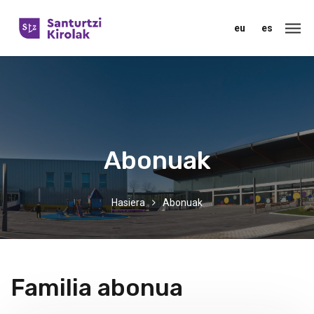
eu
es
Abonuak
Hasiera
Abonuak
Familia abonua