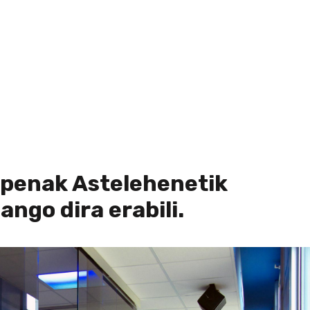
0€
170,00€
€
-
penak Astelehenetik
ango dira erabili.