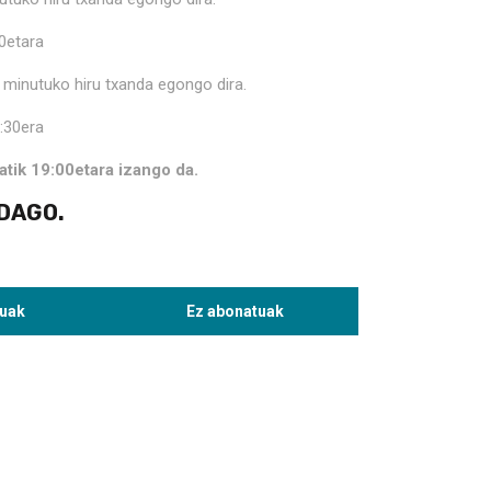
00etara
ko hiru txanda egongo dira.
0:30era
atik 19:00etara izango da.
 DAGO.
uak
Ez abonatuak
€
12,00€
0€
60,00€
0€
80,00€