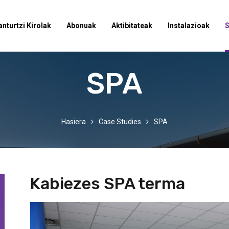
anturtzi Kirolak
Abonuak
Aktibitateak
Instalazioak
SPA
Hasiera
Case Studies
SPA
Kabiezes SPA terma