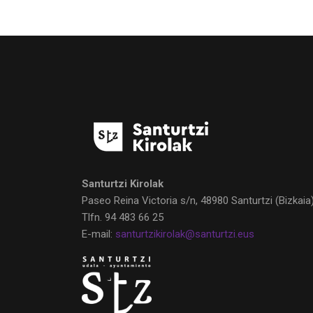
Santurtzi Kirolak
Paseo Reina Victoria s/n, 48980 Santurtzi
(Bizkaia
Tlfn.
94 483 66 25
E-mail:
santurtzikirolak@santurtzi.eus