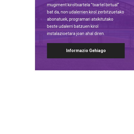
mugiment kiroltxartela "txartel birtual"
bat da, non udalerrien kirol zerbitzuetako
abonatuek, programari atxikitutako
beste udalerri batzuen kirol
instalazioetara joan ahal diren.
Informazio Gehiago