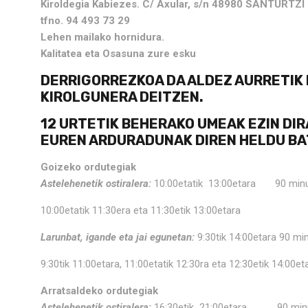
Kiroldegia Kabiezes. C/ Axular, s/n 48980 SANTURTZI
tfno. 94 493 73 29
Lehen mailako hornidura.
Kalitatea eta Osasuna zure esku
DERRIGORREZKOA DA ALDEZ AURRETIK
KIROLGUNERA DEITZEN.
12 URTETIK BEHERAKO UMEAK EZIN DIR
EUREN ARDURADUNAK DIREN HELDU BA
Goizeko ordutegiak
Astelehenetik ostiralera:
10:00etatik 13:00etara 90 minut
10:00etatik 11:30era eta 11:30etik 13:00etara
Larunbat, igande eta jai egunetan:
9:30tik 14:00etara 90 mi
9:30tik 11:00etara, 11:00etatik 12:30ra eta 12:30etik 14:00et
Arratsaldeko ordutegiak
Astelehenetik ostiralera:
16:30etik 21:00etara 90 minutu