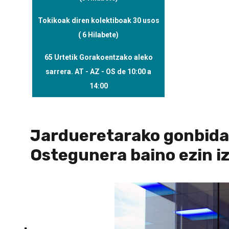
Tokikoak diren kolektiboak 30 usos
130,0
( 6 Hilabete)
65 Urtetik Gorakoentzako aleko
6,00
sarrera. AT - AZ - OS de 10:00 a
14:00
Jardueretarako gonbida
Ostegunera baino ezin iz