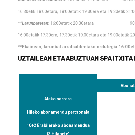
16:30etik 18:00etara, 18:00etatik 19:30era eta 19:30etik 21:
**Larunbatetan
: 16:00etatik 20:30etara 90 minutu
16:00etatik 17:30era, 17:30etik 19:00etara eta 19:00etatik 2
**Ekainean, larunbat arratsaldeetako ordutegia 16:00et
UZTAILEAN ETA ABUZTUAN SPA ITXITA
Abonat
Aleko sarrera
8,0
Hileko abonamendu pertsonala
45,0
10+2 Erabilerako abonamendua
70,0
(3 Hilabete)