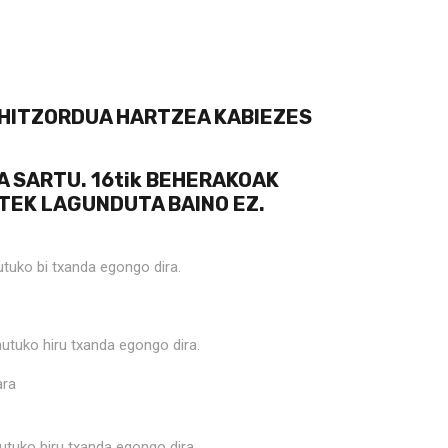
 HITZORDUA HARTZEA KABIEZES
A SARTU. 16tik BEHERAKOAK
TEK LAGUNDUTA BAINO EZ.
uko bi txanda egongo dira.
nutuko hiru txanda egongo dira.
ara
ko hiru txanda egongo dira.