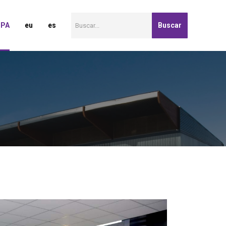
Search for:
SPA
eu
es