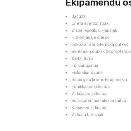
Ekipamendu o
Jacuzzi
Ur eta aire txorroak
Zisne lepoak, ur-jauziak
Hidromasaje oheak
Eskoziar eta bitermika dutxak
Sentsazio dutxak (kromoterapi
Izotz iturria
Turkiar bainua
Finlandiar sauna
Relax gela kromoterapiarekin
Tonifikazio zirkuitua
Zirkulazio zirkuitua
estresaren aurkako zirkuitua
Kabiezes zirkuitua
Zirkuitu bereziak