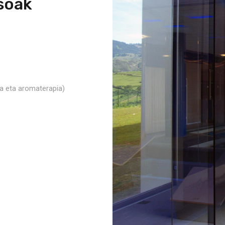
soak
a eta aromaterapia)