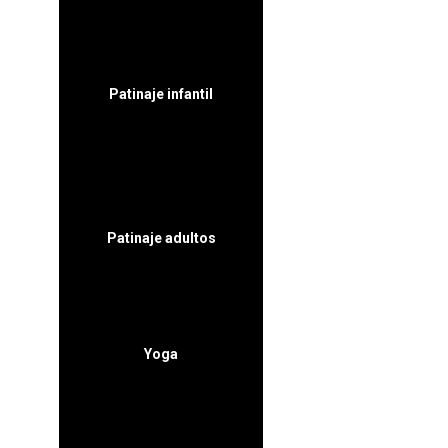
M / J
17:30-18:30
Patinaje infantil
S
10:00-11:30
11:30-13:00 FRONTÓN
SERANTES
Patinaje adultos
S
13:00-14:30 FRONTÖN
SERANTES
Yoga
M / J
10:00-11:30
11:30-13:00