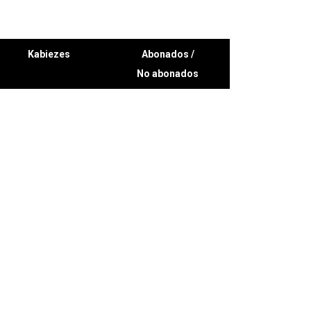
Kabiezes
Abonados /
No abonados
35€ / 46€
35€ / 46€