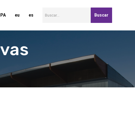
Buscar:
SPA
eu
es
ivas