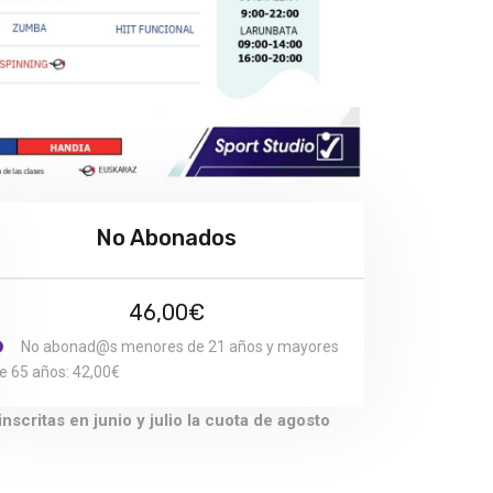
No Abonados
46,00€
No abonad@s menores de 21 años y mayores
e 65 años: 42,00€
critas en junio y julio la cuota de agosto