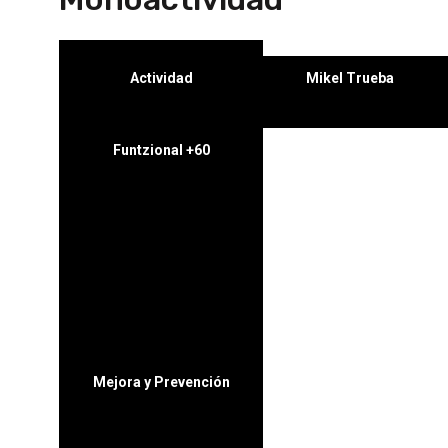
Actividad
Mikel Trueba
Funtzional +60
L-X
9:00-10:00 10:00-11:00
11:00-12:00 12:00-13:00
M-J
18:30-19:30
19:30-20:30
Mejora y Prevención
L / X
16:00-17:00 17:00-18:00