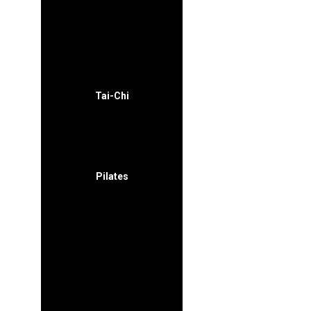
M / J
16:30-17:30
17:30-18:30
Tai-Chi
Pilates
L / X
08:00-09:00 09:00-10:00
10:00-11:00 11:00-12:00
12:00-13:00 16:30-17:30
17:30-18:30 18:30-19:30
19:30-20:30 20:30-21:30