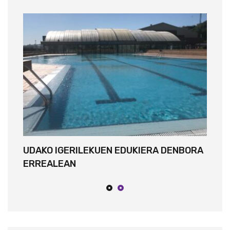
UDAKO IGERILEKUEN EDUKIERA DENBORA
A
ERREALEAN
O