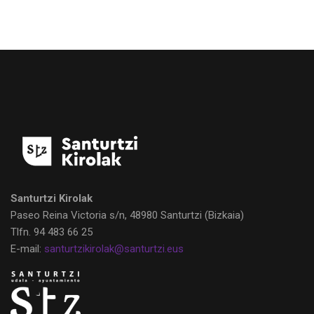
Santurtzi Kirolak
Paseo Reina Victoria s/n, 48980 Santurtzi
(Bizkaia)
Tlfn.
94 483 66 25
E-mail:
santurtzikirolak@santurtzi.eus