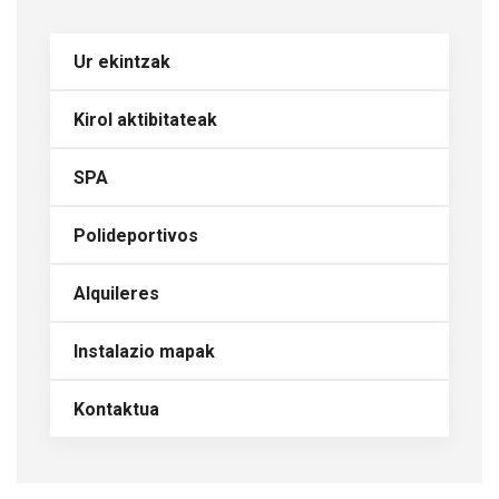
Ur ekintzak
Kirol aktibitateak
SPA
Polideportivos
Alquileres
Instalazio mapak
Kontaktua