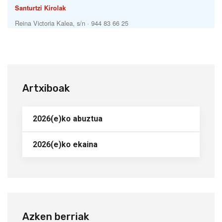
Artxiboak
2026(e)ko abuztua
2026(e)ko ekaina
Azken berriak